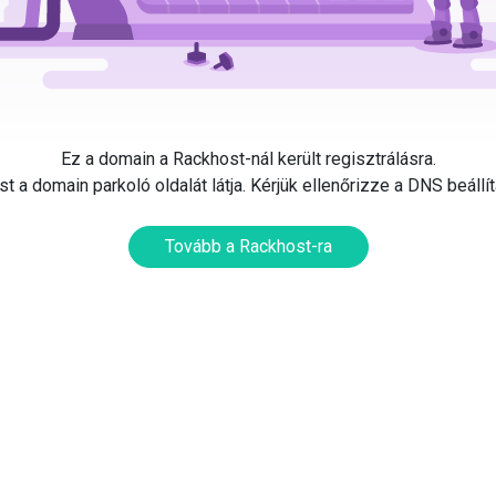
Ez a domain a Rackhost-nál került regisztrálásra.
t a domain parkoló oldalát látja. Kérjük ellenőrizze a DNS beállí
Tovább a Rackhost-ra